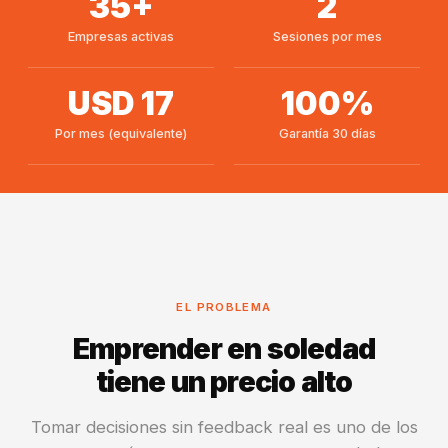
35+
2
Empresas activas
Sesiones por mes
USD 17
100%
Por mes (equivalente)
Garantía 30 días
EL PROBLEMA
Emprender en soledad
tiene un precio alto
Tomar decisiones sin feedback real es uno de los