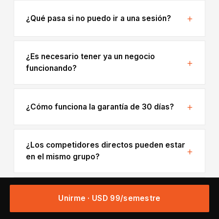
¿Qué pasa si no puedo ir a una sesión?
¿Es necesario tener ya un negocio
funcionando?
¿Cómo funciona la garantía de 30 días?
¿Los competidores directos pueden estar
en el mismo grupo?
¿De dónde viene el nombre "En la Arena"?
Unirme · USD 99/semestre