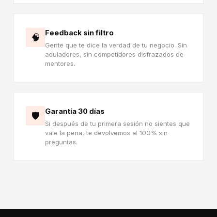
Feedback sin filtro
🧠
Gente que te dice la verdad de tu negocio. Sin
aduladores, sin competidores disfrazados de
mentores.
Garantía 30 días
🛡️
Si después de tu primera sesión no sientes que
vale la pena, te devolvemos el 100% sin
preguntas.