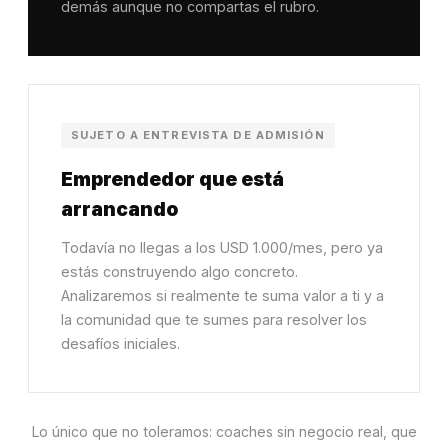
demás aunque no compartas el rubro.
SUJETO A ENTREVISTA DE ADMISIÓN
Emprendedor que está
arrancando
Todavía no llegas a los USD 1.000/mes, pero ya
estás construyendo algo concreto.
Analizaremos si realmente te suma valor a ti y a
la comunidad que te sumes para resolver los
desafíos iniciales.
Lo único que no toleramos: coaches sin negocio real, que