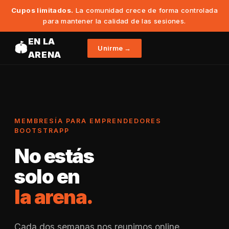
Cupos limitados.
La comunidad crece de forma controlada
para mantener la calidad de las sesiones.
EN LA
🏟️
Unirme →
ARENA
MEMBRESÍA PARA EMPRENDEDORES
BOOTSTRAPP
No estás
solo en
la arena.
Cada dos semanas nos reunimos online.